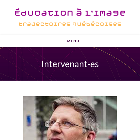
Aller
Éducation à l'image
au
contenu
trajectoires québécoises
MENU
Intervenant-es