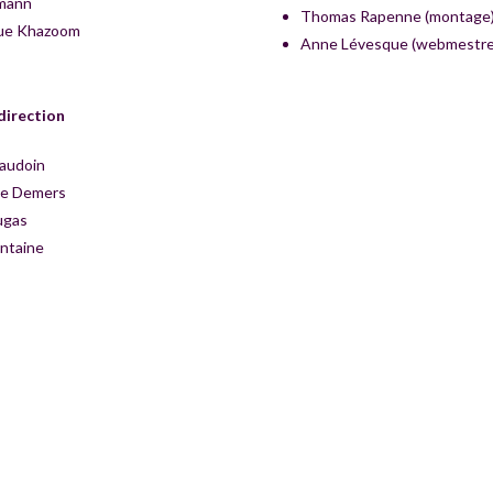
hmann
Thomas Rapenne (montage
que Khazoom
Anne Lévesque (webmestre
direction
audoin
ie Demers
ugas
ontaine