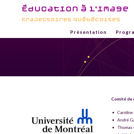
Aller
Éducation à l'image
au
contenu
trajectoires québécoises
Présentation
Progr
Comité de 
Caroline
André G
Thomas C