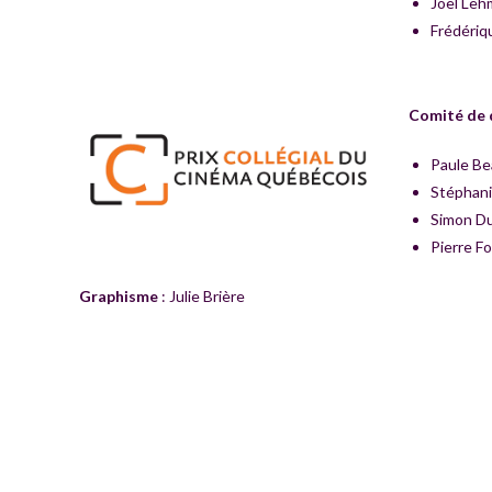
Joël Le
Frédéri
Comité de 
Paule Be
Stéphan
Simon D
Pierre F
Graphisme
: Julie Brière