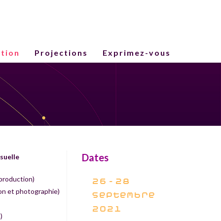
tion
Projections
Exprimez-vous
Dates
suelle
production)
26 - 28
son et photographie)
septembre
2021
)